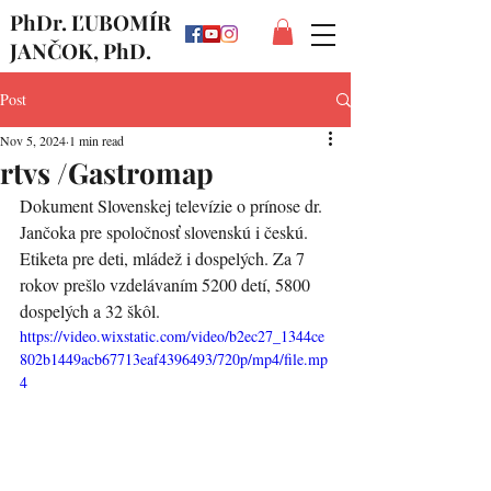
PhDr. ĽUBOMÍR
JANČOK, PhD.
Post
Nov 5, 2024
1 min read
rtvs /Gastromap
Dokument Slovenskej televízie o prínose dr. 
Jančoka pre spoločnosť slovenskú i českú. 
Etiketa pre deti, mládež i dospelých. Za 7 
rokov prešlo vzdelávaním 5200 detí, 5800 
dospelých a 32 škôl.
https://video.wixstatic.com/video/b2ec27_1344ce
802b1449acb67713eaf4396493/720p/mp4/file.mp
4