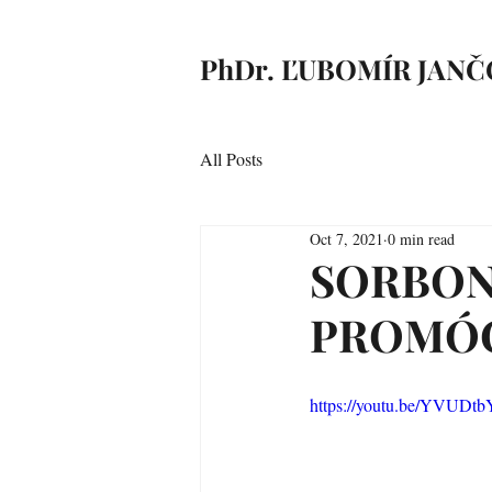
PhDr. ĽUBOMÍR JANČ
All Posts
Oct 7, 2021
0 min read
SORBON
PROMÓ
https://youtu.be/YVUDt