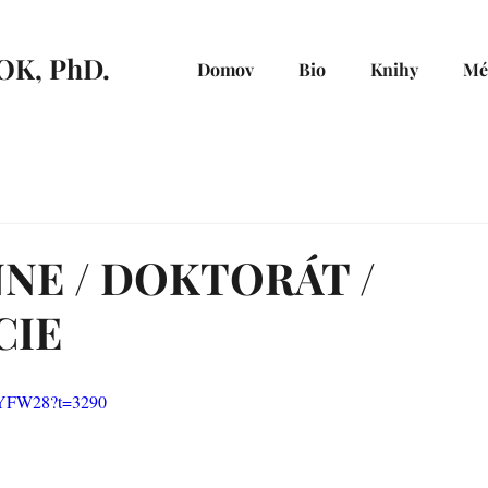
OK, PhD.
Domov
Bio
Knihy
Mé
NE / DOKTORÁT /
CIE
bYFW28?t=3290