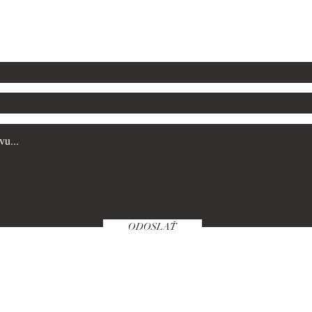
.jancok@yahoo.fr
ODOSLAŤ
wnloads & Refunds
Store Policy
Paym