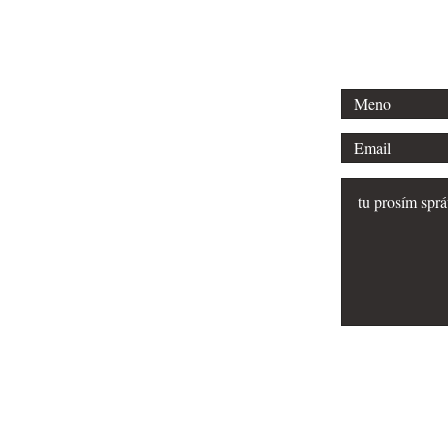
Email:
lubomir
FAQ
Do