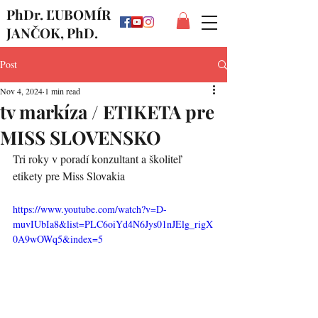
PhDr. ĽUBOMÍR
JANČOK, PhD.
Post
Nov 4, 2024
1 min read
tv markíza / ETIKETA pre
MISS SLOVENSKO
Tri roky v poradí konzultant a školiteľ 
etikety pre Miss Slovakia
https://www.youtube.com/watch?v=D-
muvIUbIa8&list=PLC6oiYd4N6Jys01nJElg_rigX
0A9wOWq5&index=5