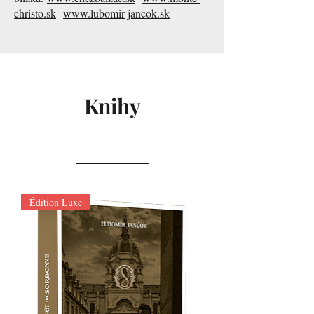
christo.sk
www.lubomir-jancok.sk
Knihy
Édition Luxe