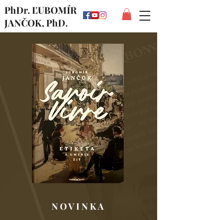
PhDr. ĽUBOMÍR
JANČOK, PhD.
N O V I N K A