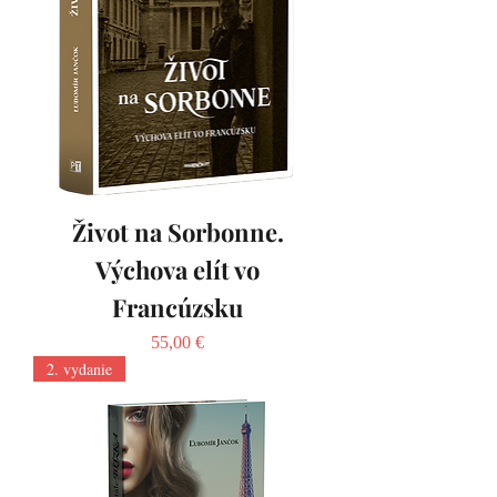
Život na Sorbonne.
Výchova elít vo
Francúzsku
Price
55,00 €
2. vydanie