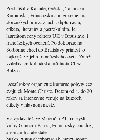
Prednášal v Kanade, Grécku, Taliansku,
Rumunsku, Francúzsku a intenzívne i na
slovenských univerzitách : diplomacia,
etiketa, literatúra a gastrokultúra. Je
laureátom ceny rektora UK v Bratislave, i
francúzskych ocenení. Po doktoráte na
Sorbonne chcel do Bratislavy priniesť to
najkrajšie z jeho francúzskeho sveta. Založil
vzdelávaco-kulinárska inštitúciu Chez
Balzac.
Desať rokov organizuje kultúrne pobyty cez
svoju ck Monte Christo. Deťom od 4. do 20
rokov sa intenzívne venuje na kurzoch
etikety v hlavnom meste.
Vo vydavateľstve Marenčin PT mu vyšli
knihy Glamour Paríža, Francúzsky paradox,
a román Iná ale stále
blízka.
www.chezbalzac.sk
www.monte-